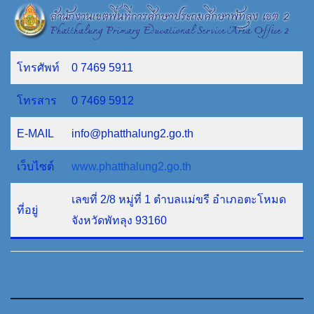
โทรศัพท์
0 7469 5911
โทรสาร
0 7469 5912
E-MAIL
info@phatthalung2.go.th
เว็บไซต์
www.phatthalung2.go.th
เลขที่ 2/8 หมู่ที่ 1 ตำบลแม่ขรี อำเภอตะโหมด
ที่อยู่
จังหวัดพัทลุง 93160