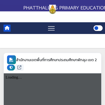
Skip
to
content
สำนักงานเขตพื้นที่การศึกษาประถมศึกษาพัทลุง เขต 2